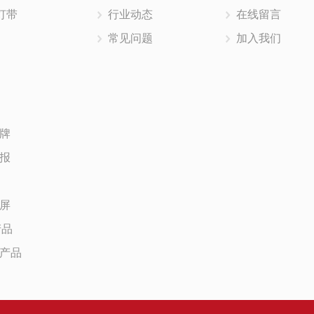
 灯带
行业动态
在线留言
常见问题
加入我们
标牌
海报
距屏
产品
插产品